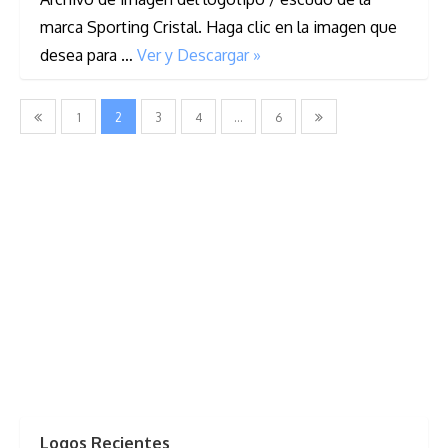
marca Sporting Cristal. Haga clic en la imagen que
desea para …
Ver y Descargar »
Navegación
1
2
3
4
…
6
de
entradas
Logos Recientes