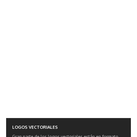
LOGOS VECTORIALES
Gran parte de los logos vectoriales están en formato