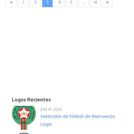
Navegación
1
2
3
4
5
…
14
de
entradas
Logos Recientes
JUN 14, 2026
Selección de fútbol de Marruecos
Logo