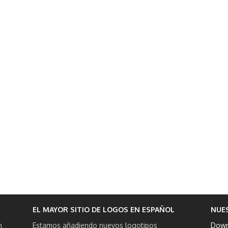
EL MAYOR SITIO DE LOGOS EN ESPAÑOL
NUE
n
Estamos añadiendo nuevos logotipos
Down