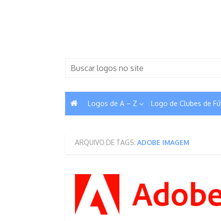
Skip
to
content
Search
for:
Logos de A – Z
Logo de Clubes de Fú
ARQUIVO DE TAGS:
ADOBE IMAGEM