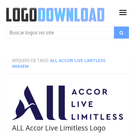
Skip
to
open
content
menu
Search
Search
for:
ARQUIVO DE TAGS:
ALL ACCOR LIVE LIMITLESS
IMAGEM
ALL Accor Live Limitless Logo