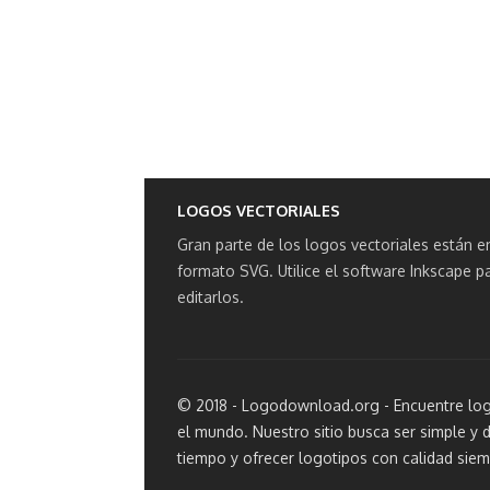
LOGOS VECTORIALES
Gran parte de los logos vectoriales están e
formato SVG.
Utilice el software Inkscape p
editarlos.
© 2018 - Logodownload.org - Encuentre log
el mundo. Nuestro sitio busca ser simple y d
tiempo y ofrecer logotipos con calidad siem