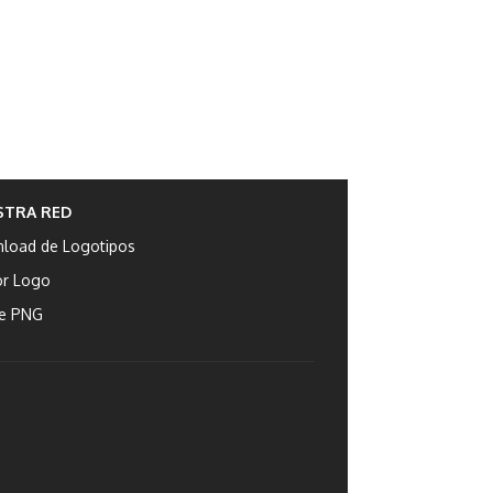
STRA RED
load de Logotipos
or Logo
e PNG