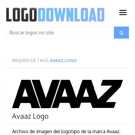
Skip
to
open
content
menu
Search
Search
for:
ARQUIVO DE TAGS:
AVAAZ LOGO
Avaaz Logo
Archivo de imagen del logotipo de la marca Avaaz.