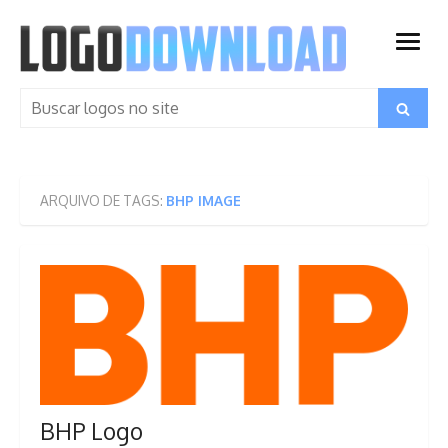
Skip
to
open
content
menu
Search
Search
for:
ARQUIVO DE TAGS:
BHP IMAGE
BHP Logo