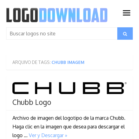
Skip
to
open
content
menu
Search
Search
for:
ARQUIVO DE TAGS:
CHUBB IMAGEM
Chubb Logo
Archivo de imagen del logotipo de la marca Chubb.
Haga clic en la imagen que desea para descargar el
logo …
Ver y Descargar »