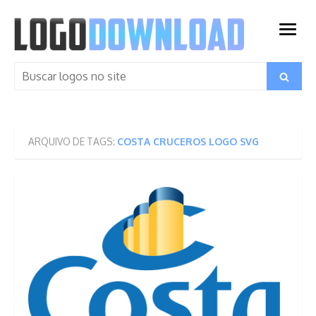
Skip
to
open
content
menu
Search
Search
for:
ARQUIVO DE TAGS:
COSTA CRUCEROS LOGO SVG