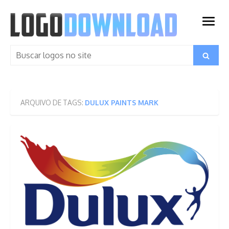
Skip
to
open
content
menu
Search
Search
for:
ARQUIVO DE TAGS:
DULUX PAINTS MARK