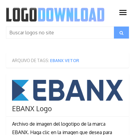
Skip
to
open
content
menu
Search
Search
for:
ARQUIVO DE TAGS:
EBANX VETOR
EBANX Logo
Archivo de imagen del logotipo de la marca
EBANX. Haga clic en la imagen que desea para