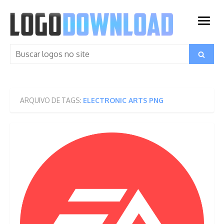
Skip
to
open
content
menu
Search
Search
for:
ARQUIVO DE TAGS:
ELECTRONIC ARTS PNG