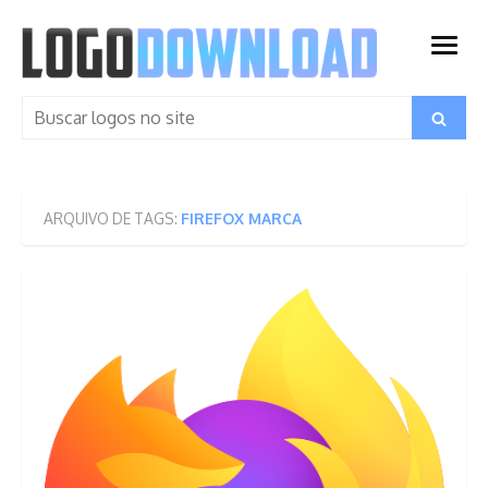
Skip
to
open
content
menu
Search
Search
for:
ARQUIVO DE TAGS:
FIREFOX MARCA