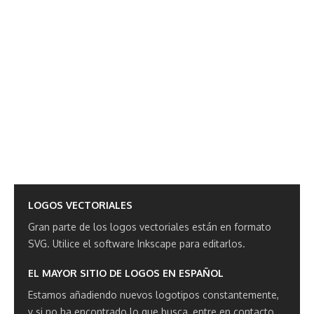
LOGOS VECTORIALES
Gran parte de los logos vectoriales están en formato
SVG.
Utilice el software Inkscape para editarlos.
EL MAYOR SITIO DE LOGOS EN ESPAÑOL
Estamos añadiendo nuevos logotipos constantemente,
y si no ha encontrado lo que busca, entre en contacto.