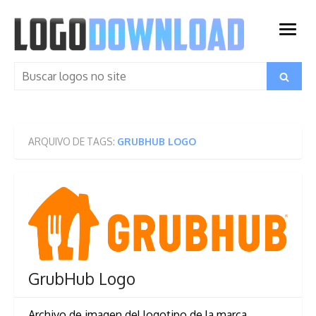
Skip
to
open
content
menu
Search
Search
for:
ARQUIVO DE TAGS:
GRUBHUB LOGO
GrubHub Logo
Archivo de imagen del logotipo de la marca