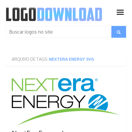
Skip
to
open
content
menu
Search
Search
for:
ARQUIVO DE TAGS:
NEXTERA ENERGY SVG