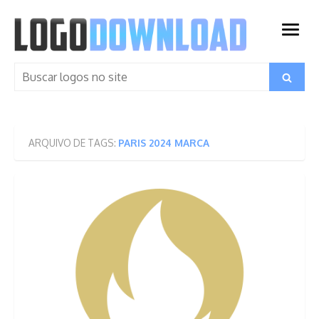
Skip
to
open
content
menu
Search
Search
for:
ARQUIVO DE TAGS:
PARIS 2024 MARCA