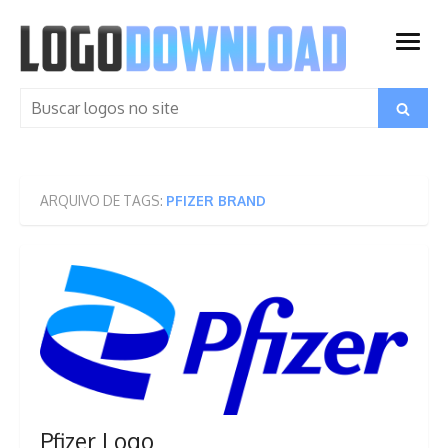
Skip
to
open
content
menu
Search
Search
for:
ARQUIVO DE TAGS:
PFIZER BRAND
Pfizer Logo