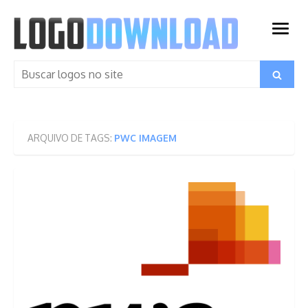
Skip
to
open
content
menu
Search
Search
for:
ARQUIVO DE TAGS:
PWC IMAGEM