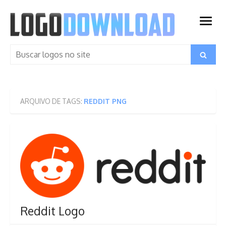
Skip
to
open
content
menu
Search
Search
for:
ARQUIVO DE TAGS:
REDDIT PNG
Reddit Logo