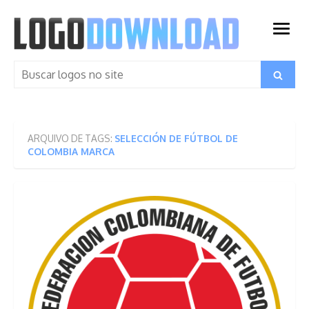
Skip
to
open
content
menu
Search
Search
for:
ARQUIVO DE TAGS:
SELECCIÓN DE FÚTBOL DE
COLOMBIA MARCA