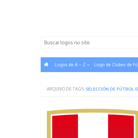
Skip
to
content
Search
for:
Logos de A – Z
Logo de Clubes de Fú
ARQUIVO DE TAGS:
SELECCIÓN DE FÚTBOL 