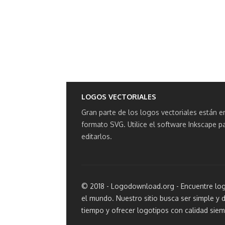
LOGOS VECTORIALES
Gran parte de los logos vectoriales están e
formato SVG.
Utilice el software Inkscape p
editarlos.
© 2018 - Logodownload.org - Encuentre log
el mundo. Nuestro sitio busca ser simple y d
tiempo y ofrecer logotipos con calidad siem