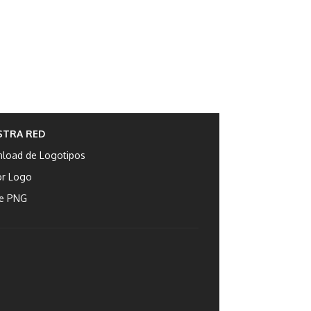
STRA RED
load de Logotipos
or Logo
e PNG