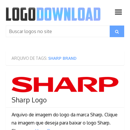
Skip
to
open
content
menu
Search
Search
for:
ARQUIVO DE TAGS:
SHARP BRAND
Sharp Logo
Arquivo de imagem do logo da marca Sharp. Clique
na imagem que deseja para baixar o logo Sharp.