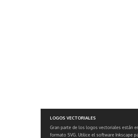
LOGOS VECTORIALES
Gran parte de los logos vectoriales están e
formato SVG.
Utilice el software Inkscape p