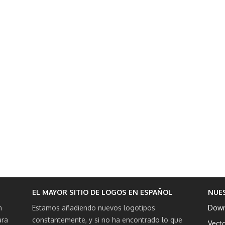
EL MAYOR SITIO DE LOGOS EN ESPAÑOL
NUE
n
Estamos añadiendo nuevos logotipos
Down
ara
constantemente, y si no ha encontrado lo que
Vect