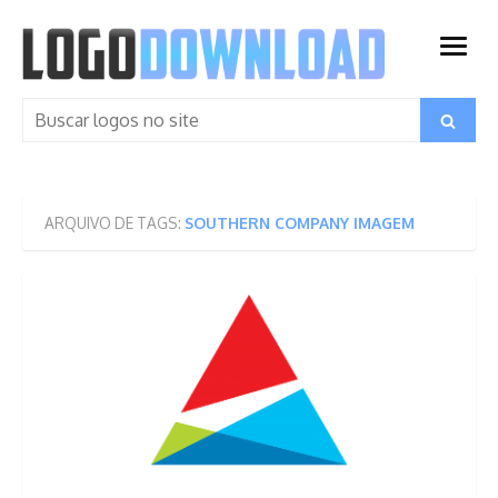
Skip
to
open
content
menu
Search
Search
for:
ARQUIVO DE TAGS:
SOUTHERN COMPANY IMAGEM