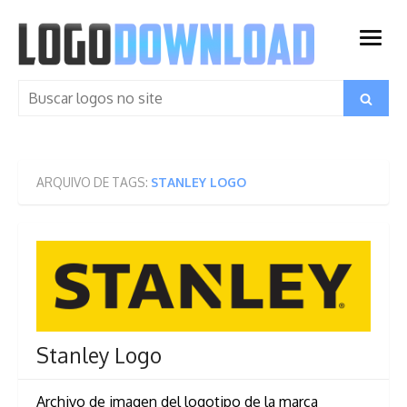
Skip
to
open
content
menu
Search
Search
for:
ARQUIVO DE TAGS:
STANLEY LOGO
Stanley Logo
Archivo de imagen del logotipo de la marca