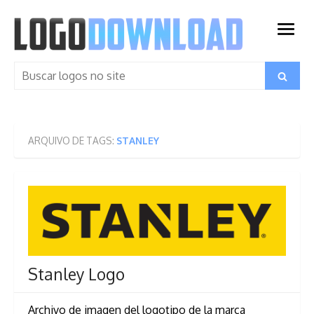
Skip
to
open
content
menu
Search
Search
for:
ARQUIVO DE TAGS:
STANLEY
Stanley Logo
Archivo de imagen del logotipo de la marca