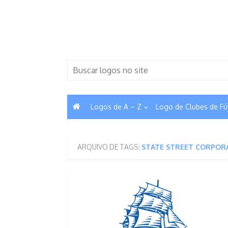
Skip
to
content
Search
for:
Logos de A – Z
Logo de Clubes de Fú
ARQUIVO DE TAGS:
STATE STREET CORPOR