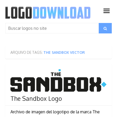
Skip
to
open
content
menu
Search
Search
for:
ARQUIVO DE TAGS:
THE SANDBOX VECTOR
The Sandbox Logo
Archivo de imagen del logotipo de la marca The