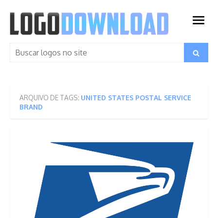
Skip
to
open
content
menu
Search
Search
for:
ARQUIVO DE TAGS:
UNITED STATES POSTAL SERVICE
BRAND