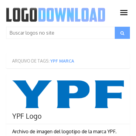
Skip
to
open
content
menu
Search
Search
for:
ARQUIVO DE TAGS:
YPF MARCA
YPF Logo
Archivo de imagen del logotipo de la marca YPF.