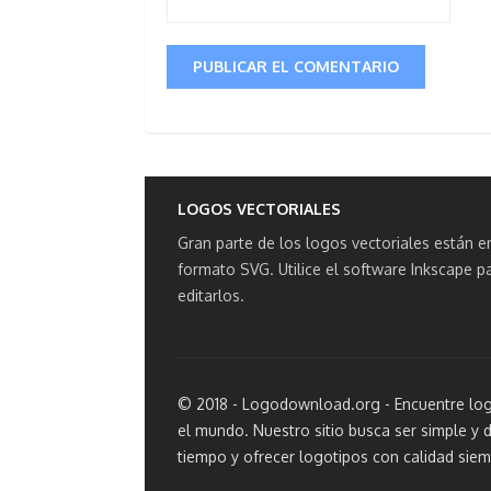
LOGOS VECTORIALES
Gran parte de los logos vectoriales están e
formato SVG.
Utilice el software Inkscape p
editarlos.
© 2018 - Logodownload.org - Encuentre log
el mundo. Nuestro sitio busca ser simple y d
tiempo y ofrecer logotipos con calidad siem