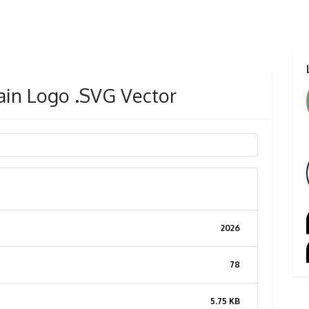
ain Logo .SVG Vector
2026
78
5.75 KB