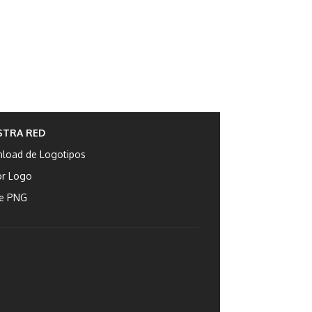
STRA RED
load de Logotipos
or Logo
e PNG