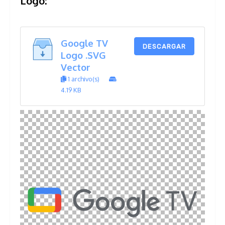
Logo:
Google TV
DESCARGAR
Logo .SVG
Vector
1 archivo(s)
4.19 KB