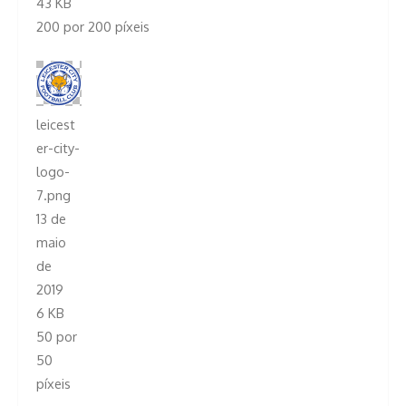
43 KB
200 por 200 píxeis
leicest
er-city-
logo-
7.png
13 de
maio
de
2019
6 KB
50 por
50
píxeis