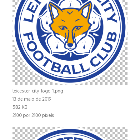
leicester-city-logo-1.png
13 de maio de 2019
582 KB
2100 por 2100 píxeis