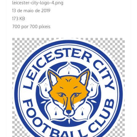
leicester-city-logo-4.png
13 de maio de 2019
173 KB
700 por 700 píxeis