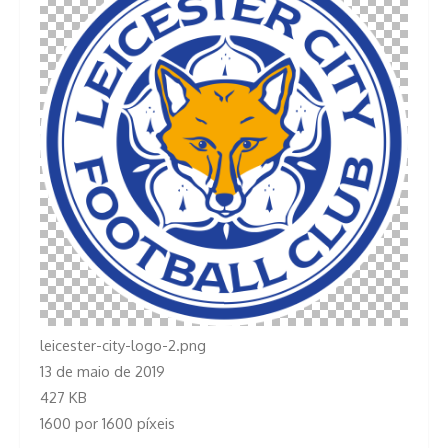
leicester-city-logo-2.png
13 de maio de 2019
427 KB
1600 por 1600 píxeis