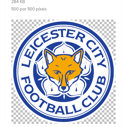
284 KB
1100 por 1100 píxeis