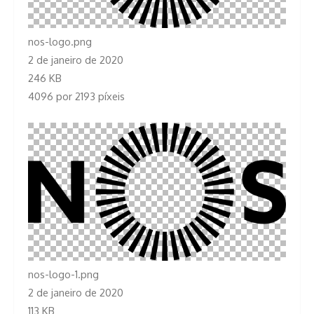
nos-logo.png
2 de janeiro de 2020
246 KB
4096 por 2193 píxeis
nos-logo-1.png
2 de janeiro de 2020
113 KB