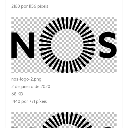
2160 por 1156 píxeis
nos-logo-2.png
2 de janeiro de 2020
68 KB
1440 por 771 píxeis