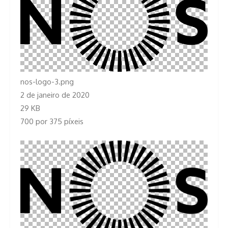
nos-logo-3.png
2 de janeiro de 2020
29 KB
700 por 375 píxeis