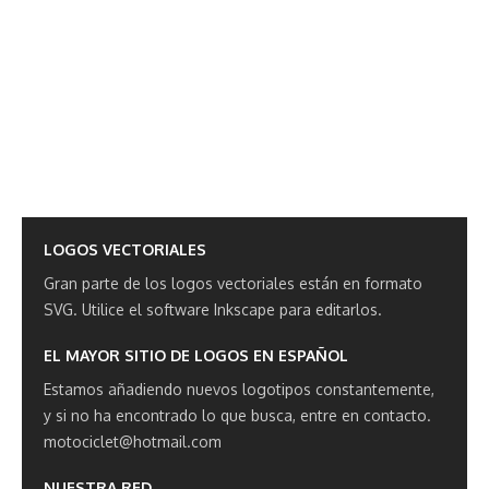
LOGOS VECTORIALES
Gran parte de los logos vectoriales están en formato
SVG.
Utilice el software Inkscape para editarlos.
EL MAYOR SITIO DE LOGOS EN ESPAÑOL
Estamos añadiendo nuevos logotipos constantemente,
y si no ha encontrado lo que busca, entre en contacto.
motociclet@hotmail.com
NUESTRA RED